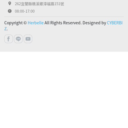
262宜蘭縣礁溪鄉漳福路151號
08:00-17:00
Copyright ©
Herbelle
All Rights Reserved. Designed by
CYBERBI
Z
.